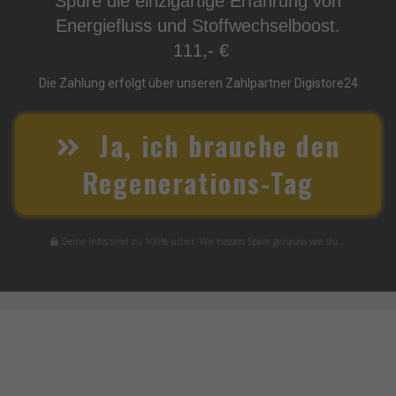
Spüre die einzigartige Erfahrung von
Energiefluss und Stoffwechselboost.
111,- €
Die Zahlung erfolgt über unseren Zahlpartner Digistore24
Ja, ich brauche den
Regenerations-Tag
Deine Infos sind zu 100% sicher. Wir hassen Spam genauso wie du...
Möchtest du dich wieder