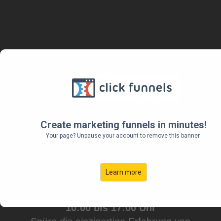
SPÜREN UND VERTRAUEN
MIT KLANG UND GONGMEDITATION
Create marketing funnels in minutes!
Entfalte dich und genieße
Your page? Unpause your account to remove this banner.
SENSITIVE YOGA
Learn more
Deine persönlicher Regenerations-Tag
13. Mai 2023
10:00 bis 17:00 Uhr